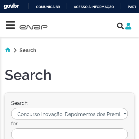
COMUNICA BR
ACESSO À INFORMAÇÃO
PARTI
Skip navigation
IR
PARA
O
CONTEÚDO
Search
Search
Search:
for