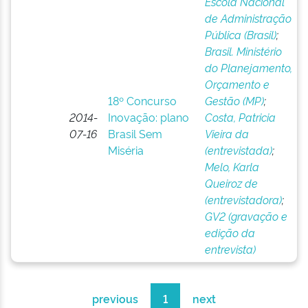
Escola Nacional
de Administração
Pública (Brasil)
;
Brasil. Ministério
do Planejamento,
Orçamento e
18º Concurso
Gestão (MP)
;
2014-
Inovação: plano
Costa, Patricia
07-16
Brasil Sem
Vieira da
Miséria
(entrevistada)
;
Melo, Karla
Queiroz de
(entrevistadora)
;
GV2 (gravação e
edição da
entrevista)
previous
1
next