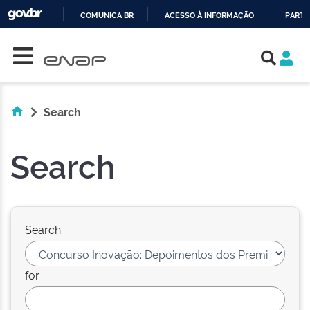
COMUNICA BR
ACESSO À INFORMAÇÃO
PARTI
Skip navigation
IR
PARA
O
CONTEÚDO
Search
Search
Search:
for