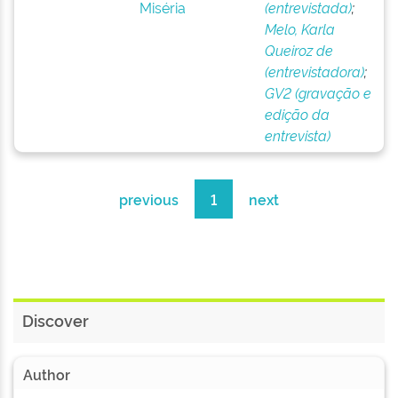
Miséria
(entrevistada)
;
Melo, Karla
Queiroz de
(entrevistadora)
;
GV2 (gravação e
edição da
entrevista)
previous
1
next
Discover
Author