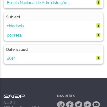
Escola Nacional de Administração ...
1
Subject
cidadania
1
pobreza
1
Date issued
2014
1
NAS REDES
Asa Sul