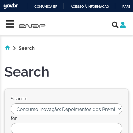
COMUNICA BR
ACESSO À INFORMAÇÃO
PARTI
Skip navigation
IR
PARA
O
CONTEÚDO
Search
Search
Search:
for