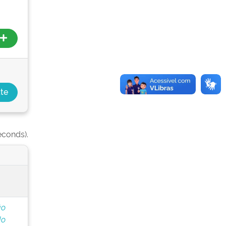
econds).
ão
do