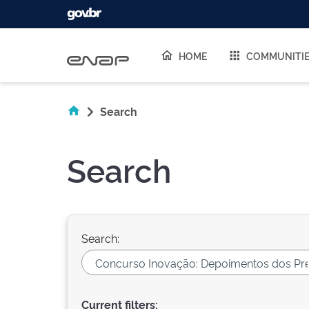
Skip navigation
HOME
COMMUNITI
Search
Search
Search:
Current filters: