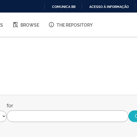
COMUNICA BR
ACESSO À INFORMAÇÃO
IR
PARA
ES
BROWSE
THE REPOSITORY
O
CONTEÚDO
for