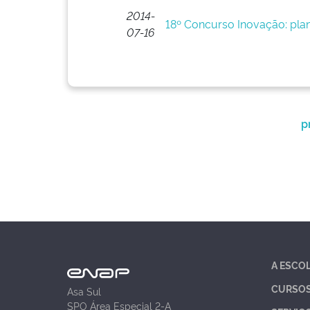
2014-
18º Concurso Inovação: plan
07-16
p
A ESCO
CURSO
Asa Sul
SPO Área Especial 2-A