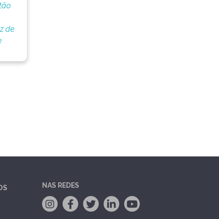
tão
oz de
e
NAS REDES
OS