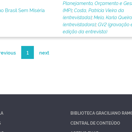
Planejamento, Orçamento e Ges
o Brasil Sem Miséria
(MP)
;
Costa, Patricia Vieira da
(entrevistada)
;
Melo, Karla Queir
(entrevistadora)
;
GV2 (gravação 
edição da entrevista)
revious
1
next
LA
BIBLIOTECA GRACILIANO RAM
S
CENTRAL DE CONTEÚDO