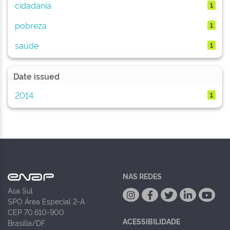
cidadania
1
pobreza
1
saúde
1
Date issued
2014
1
NAS REDES
Asa Sul
SPO Área Especial 2-A
CEP 70.610-900
ACESSIBILIDADE
Brasília/DF