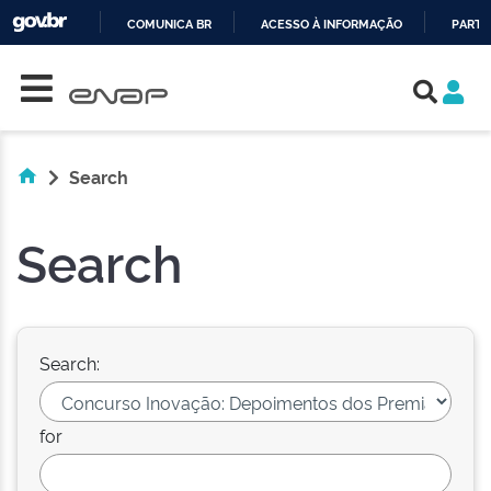
COMUNICA BR
ACESSO À INFORMAÇÃO
PARTI
Skip navigation
IR
PARA
O
CONTEÚDO
Search
Search
Search:
for