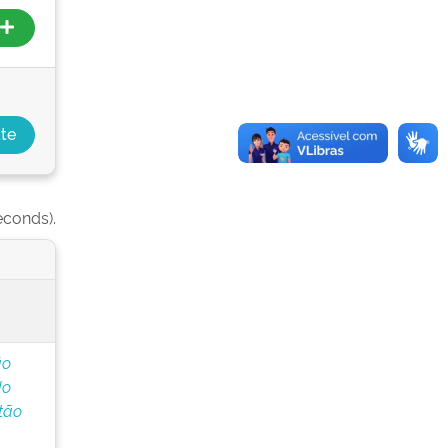
econds).
ão
do
tão