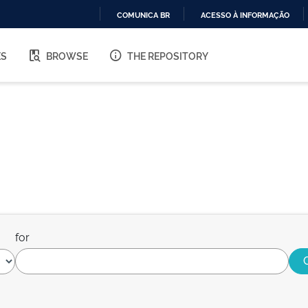
COMUNICA BR
ACESSO À INFORMAÇÃO
IR
PARA
ES
BROWSE
THE REPOSITORY
O
CONTEÚDO
for