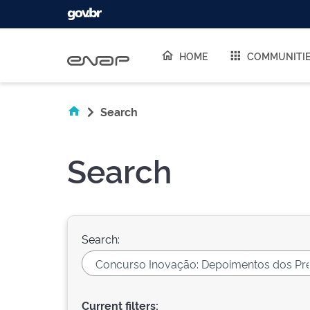
Skip navigation
HOME
COMMUNITI
Search
Search
Search:
Current filters: