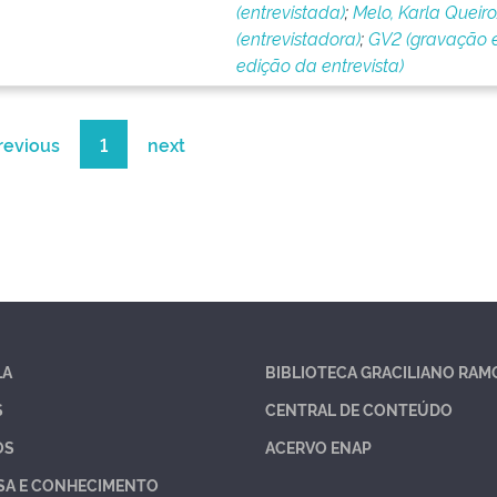
(entrevistada)
;
Melo, Karla Queir
(entrevistadora)
;
GV2 (gravação 
edição da entrevista)
revious
1
next
LA
BIBLIOTECA GRACILIANO RAM
S
CENTRAL DE CONTEÚDO
OS
ACERVO ENAP
SA E CONHECIMENTO