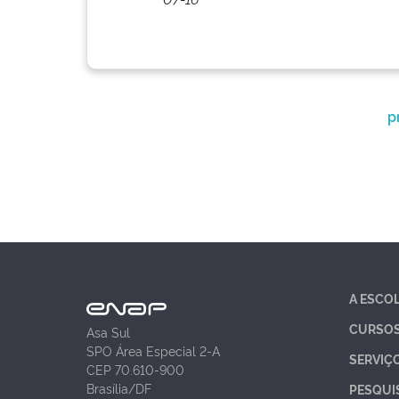
p
A ESCO
CURSO
Asa Sul
SPO Área Especial 2-A
SERVIÇ
CEP 70.610-900
Brasília/DF
PESQUI