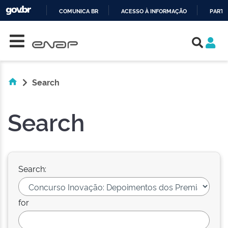
COMUNICA BR
ACESSO À INFORMAÇÃO
PARTI
Skip navigation
IR
PARA
O
CONTEÚDO
Search
Search
Search:
for