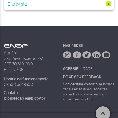
Entrevista
1
NAS REDES
Asa Sul
SPO Área Especial 2-A
CEP 70.610-900
ACESSIBILIDADE
Brasília/DF
DEIXE SEU FEEDBACK
Horário de funcionamento
Compartilhe conosco
se nossos
08h00 às 18h00
canais estão adequados pra
Contato
você? Elogios também são
biblioteca@enap.gov.br
super bem vindos!