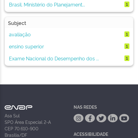
Brasil. Ministério do Planejament...
1
Subject
avaliação
1
ensino superior
1
Exame Nacional do Desempenho dos ...
1
NAS REDES
Asa Sul
SPO Área Especial 2-A
CEP 70.610-900
ACESSIBILIDADE
Brasília/DF