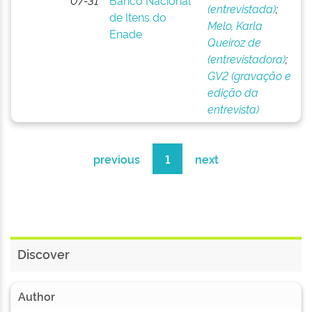
07-31
Banco Nacional
(entrevistada)
;
de Itens do
Melo, Karla
Enade
Queiroz de
(entrevistadora)
;
GV2 (gravação e
edição da
entrevista)
previous
1
next
Discover
Author