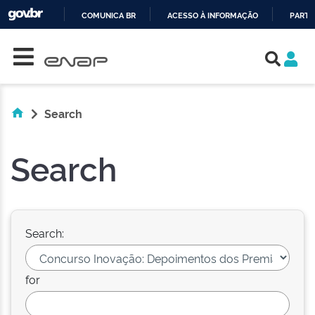
COMUNICA BR
ACESSO À INFORMAÇÃO
PARTI
Skip navigation
IR
PARA
O
CONTEÚDO
Search
Search
Search:
for