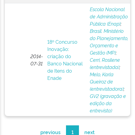
Escola Nacional
de Administração
Pública (Enap)
;
Brasil. Ministério
do Planejamento,
18º Concurso
Orçamento e
Inovação:
Gestão (MP)
;
2014-
criação do
Cerri, Rosilene
07-31
Banco Nacional
(entrevistada)
;
de Itens do
Melo, Karla
Enade
Queiroz de
(entrevistadora)
;
GV2 (gravação e
edição da
entrevista)
previous
1
next