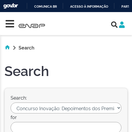
COMUNICA BR
ACESSO À INFORMAÇÃO
PARTI
Skip navigation
IR
PARA
O
CONTEÚDO
Search
Search
Search:
for