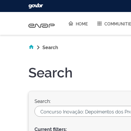
Skip navigation
HOME
COMMUNITI
Search
Search
Search:
Current filters: