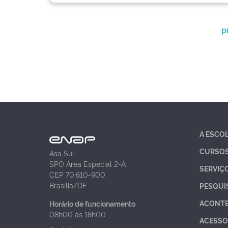
p
A ESCO
CURSO
Asa Sul
SPO Área Especial 2-A
SERVIÇ
CEP 70.610-900
Brasília/DF
PESQUI
ACONT
Horário de funcionamento
08h00 às 18h00
ACESSO