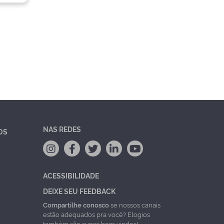
NAS REDES
OS
ACESSIBILIDADE
DEIXE SEU FEEDBACK
Compartilhe conosco
se nossos canais
estão adequados pra você? Elogios
também são super bem vindos!