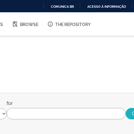
COMUNICA BR
ACESSO À INFORMAÇÃO
IR
PARA
ES
BROWSE
THE REPOSITORY
O
CONTEÚDO
for