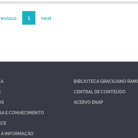
revious
1
next
LA
BIBLIOTECA GRACILIANO RAM
S
CENTRAL DE CONTEÚDO
OS
ACERVO ENAP
SA E CONHECIMENTO
ECE
 À INFORMAÇÃO