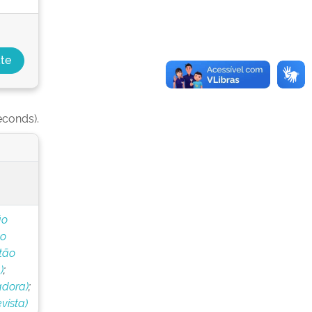
econds).
ão
do
tão
)
;
adora)
;
vista)