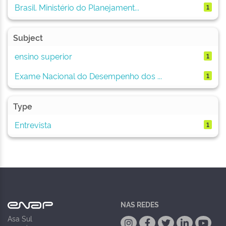
Brasil. Ministério do Planejament...
1
Subject
ensino superior
1
Exame Nacional do Desempenho dos ...
1
Type
Entrevista
1
NAS REDES
Asa Sul