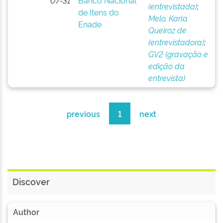
07-31
Banco Nacional
(entrevistada)
;
de Itens do
Melo, Karla
Enade
Queiroz de
(entrevistadora)
;
GV2 (gravação e
edição da
entrevista)
previous
1
next
Discover
Author