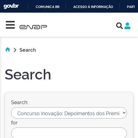
COMUNICA BR
ACESSO À INFORMAÇÃO
PARTI
Skip navigation
IR
PARA
O
CONTEÚDO
Search
Search
Search:
for