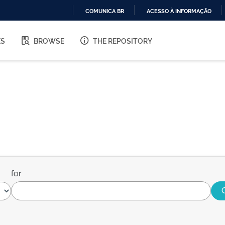
COMUNICA BR
ACESSO À INFORMAÇÃO
IR
PARA
ES
BROWSE
THE REPOSITORY
O
CONTEÚDO
for