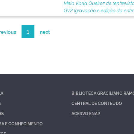
Melo, Karla Queiroz de (entrevist
GV2 (gravação e edição da entre
revious
1
next
LA
BIBLIOTECA GRACILIANO RAM
S
CENTRAL DE CONTEÚDO
OS
ACERVO ENAP
SA E CONHECIMENTO
ECE