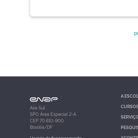
p
A ESCO
CURSO
Asa Sul
SPO Área Especial 2-A
SERVIÇ
CEP 70.610-900
Brasília/DF
PESQUI
ACONT
Horário de funcionamento