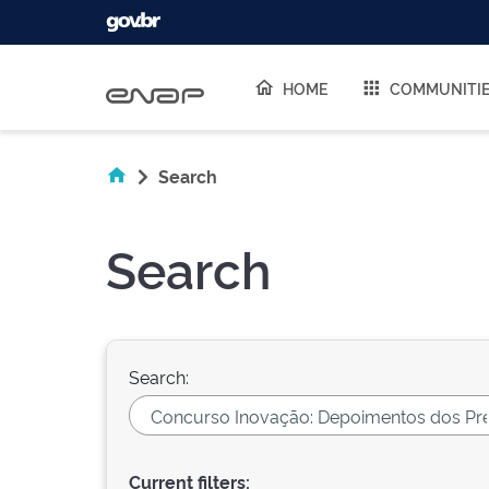
Skip navigation
HOME
COMMUNITI
Search
Search
Search:
Current filters: