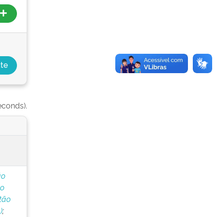
econds).
ão
do
tão
)
;