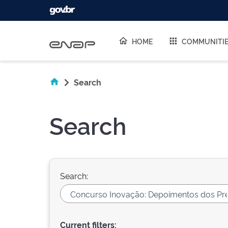
Skip navigation
HOME
COMMUNITI
Search
Search
Search:
Current filters: