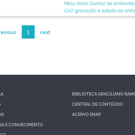
Melo, Karla Queiroz de (entrevist
GV2 (gravação e edição da entre
revious
1
next
LA
BIBLIOTECA GRACILIANO RAM
S
CENTRAL DE CONTEÚDO
OS
ACERVO ENAP
SA E CONHECIMENTO
ECE