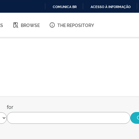
COMUNICA BR
ACESSO À INFORMAÇÃO
IR
PARA
ES
BROWSE
THE REPOSITORY
O
CONTEÚDO
for