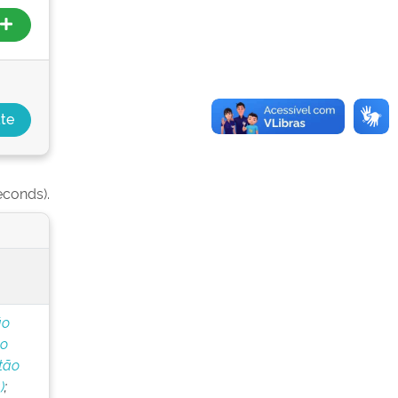
econds).
ão
do
tão
)
;