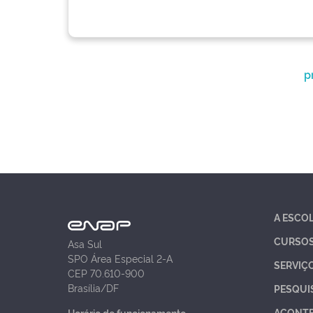
p
A ESCO
CURSO
Asa Sul
SPO Área Especial 2-A
SERVIÇ
CEP 70.610-900
Brasília/DF
PESQUI
ACONT
Horário de funcionamento