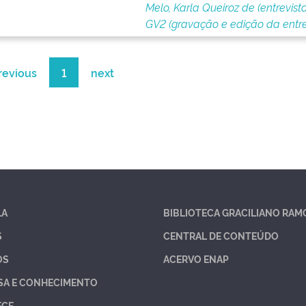
Melo, Karla Queiroz de (entrevist
GV2 (gravação e edição da entre
revious
1
next
LA
BIBLIOTECA GRACILIANO RAM
S
CENTRAL DE CONTEÚDO
OS
ACERVO ENAP
SA E CONHECIMENTO
ECE