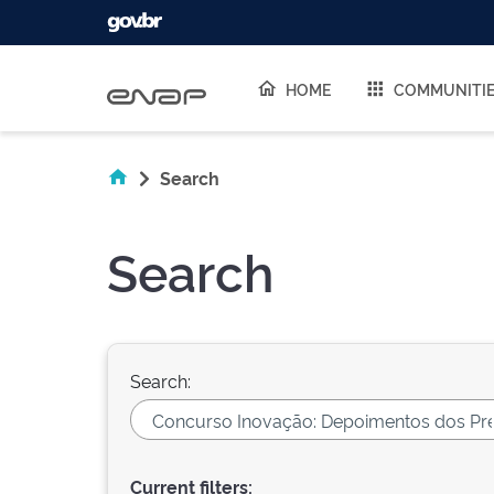
Skip navigation
HOME
COMMUNITI
Search
Search
Search:
Current filters: