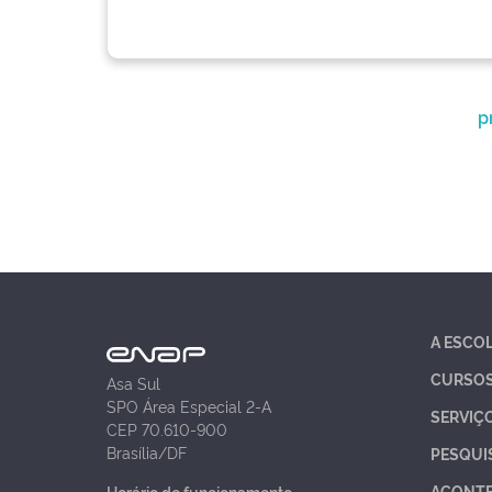
p
A ESCO
CURSO
Asa Sul
SPO Área Especial 2-A
SERVIÇ
CEP 70.610-900
Brasília/DF
PESQUI
ACONT
Horário de funcionamento