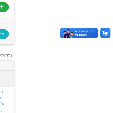
econds).
ão
do
tão
)
;