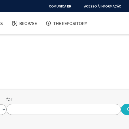
COMUNICA BR
ACESSO À INFORMAÇÃO
IR
PARA
ES
BROWSE
THE REPOSITORY
O
CONTEÚDO
for