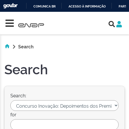
COMUNICA BR
ACESSO À INFORMAÇÃO
PARTI
Skip navigation
IR
PARA
O
CONTEÚDO
Search
Search
Search:
for