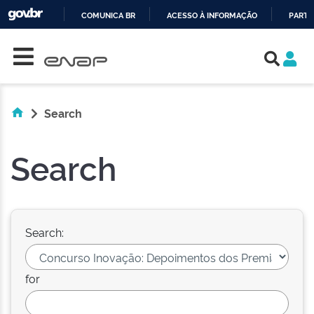
COMUNICA BR
ACESSO À INFORMAÇÃO
PARTI
Skip navigation
IR
PARA
O
CONTEÚDO
Search
Search
Search:
for