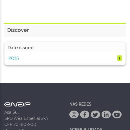
Discover
Date issued
2015
1
NAS REDES
Asa Sul
SPO Área Especial 2-A
CEP 70.610-900
ACESSIBILIDADE