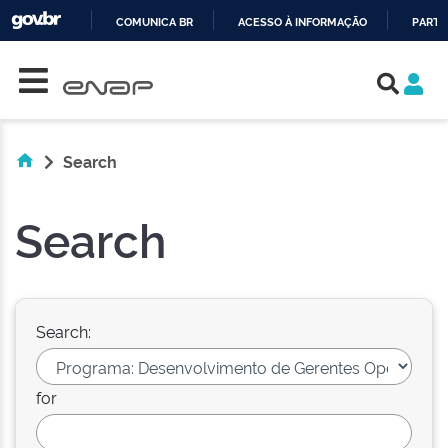
COMUNICA BR
ACESSO À INFORMAÇÃO
PARTI
Skip navigation
IR
PARA
O
CONTEÚDO
Search
Search
Search:
for