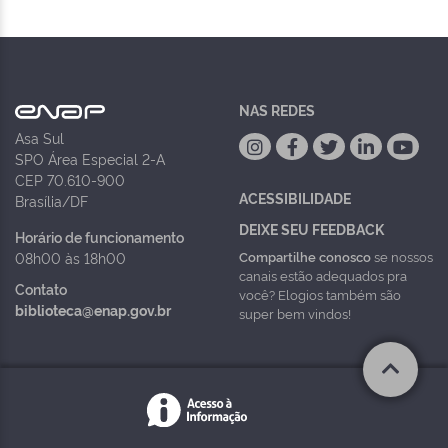
NAS REDES
Asa Sul
SPO Área Especial 2-A
CEP 70.610-900
ACESSIBILIDADE
Brasília/DF
DEIXE SEU FEEDBACK
Horário de funcionamento
Compartilhe conosco
se nossos
08h00 às 18h00
canais estão adequados pra
Contato
você? Elogios também são
biblioteca@enap.gov.br
super bem vindos!