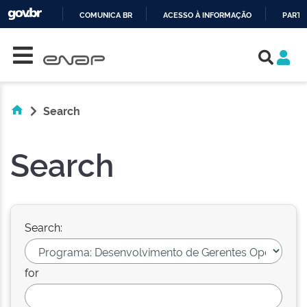
COMUNICA BR
ACESSO À INFORMAÇÃO
PARTI
Skip navigation
IR
PARA
O
CONTEÚDO
Search
Search
Search:
for