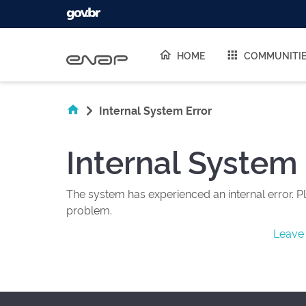
Skip navigation
HOME
COMMUNITI
Internal System Error
Internal System 
The system has experienced an internal error. Pl
problem.
Leave 