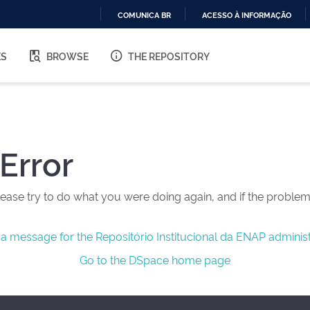
COMUNICA BR
ACESSO À INFORMAÇÃO
IR
PARA
ES
BROWSE
THE REPOSITORY
O
CONTEÚDO
Error
ease try to do what you were doing again, and if the problem 
a message for the Repositório Institucional da ENAP administ
Go to the DSpace home page