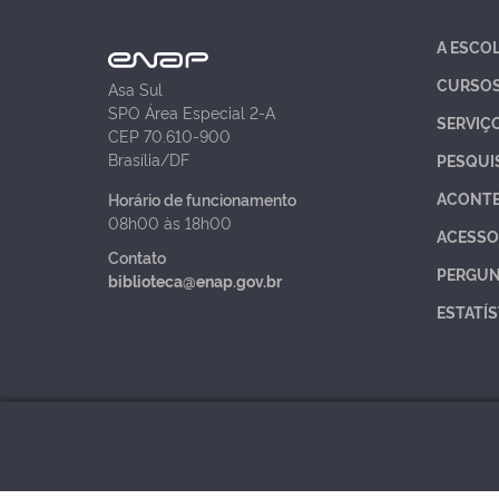
A ESCO
CURSO
Asa Sul
SPO Área Especial 2-A
SERVIÇ
CEP 70.610-900
Brasília/DF
PESQUI
ACONT
Horário de funcionamento
08h00 às 18h00
ACESSO
Contato
PERGUN
biblioteca@enap.gov.br
ESTATÍS