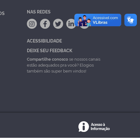
NAS REDES
OS
ACESSIBILIDADE
DEIXE SEU FEEDBACK
Compartilhe conosco
se nossos canais
estão adequados pra você? Elogios
também são super bem vindos!