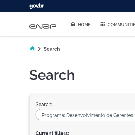
Skip navigation
HOME
COMMUNITI
Search
Search
Search:
Current filters: