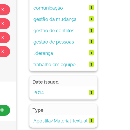
comunicação
1
gestão da mudança
1
gestão de conflitos
1
gestão de pessoas
1
liderança
1
trabalho em equipe
1
Date issued
2014
1
Type
Apostila/Material Textual
1