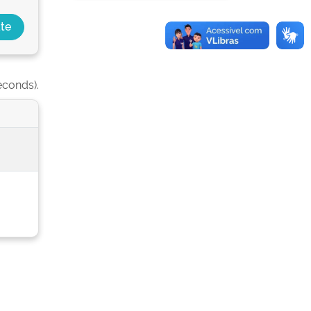
econds).