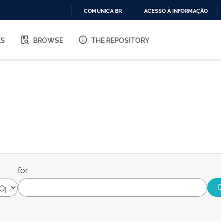
COMUNICA BR
ACESSO À INFORMAÇÃO
IR
PARA
ES
BROWSE
THE REPOSITORY
O
CONTEÚDO
for