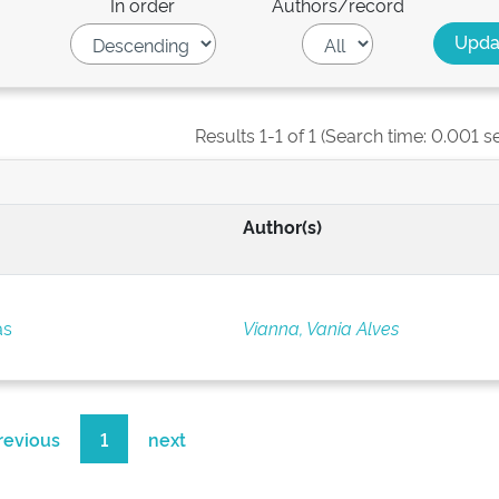
In order
Authors/record
Results 1-1 of 1 (Search time: 0.001 s
Author(s)
as
Vianna, Vania Alves
revious
1
next