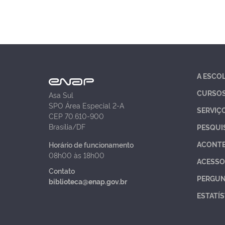
A ESCO
CURSO
Asa Sul
SPO Área Especial 2-A
SERVIÇ
CEP 70.610-900
Brasília/DF
PESQUI
ACONT
Horário de funcionamento
08h00 às 18h00
ACESSO
Contato
PERGUN
biblioteca@enap.gov.br
ESTATÍS