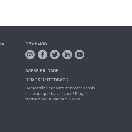
NAS REDES
OS
ACESSIBILIDADE
DEIXE SEU FEEDBACK
Compartilhe conosco
se nossos canais
estão adequados pra você? Elogios
também são super bem vindos!