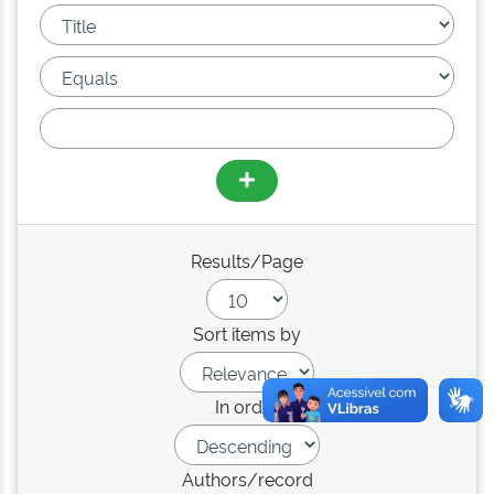
Results/Page
Sort items by
In order
Authors/record