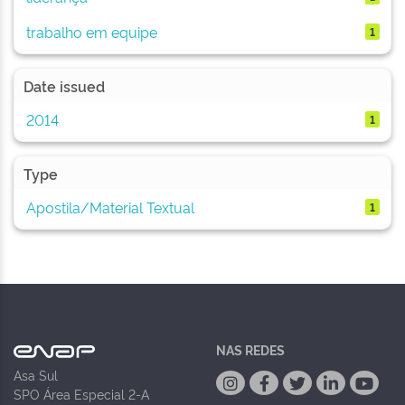
trabalho em equipe
1
Date issued
2014
1
Type
Apostila/Material Textual
1
NAS REDES
Asa Sul
SPO Área Especial 2-A