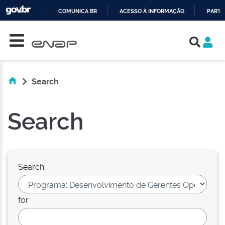
COMUNICA BR
ACESSO À INFORMAÇÃO
PARTI
Skip navigation
IR
PARA
O
CONTEÚDO
Search
Search
Search:
for