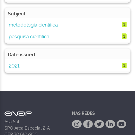
Subject
metodologia científica
1
pesquisa científica
1
Date issued
2021
1
NAS REDES
Asa Sul
SPO Área Especial 2-A
CEP 70.610-900