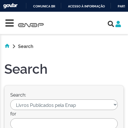
COMUNICA BR
ACESSO À INFORMAÇÃO
PARTI
Skip navigation
IR
PARA
O
CONTEÚDO
Search
Search
Search:
for