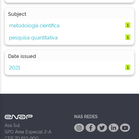
Subject
metodologia científica
1
pesquisa quantitativa
1
Date issued
2021
1
NAS REDES
Asa Sul
SPO Área Especial 2-A
CEP 70.610-900