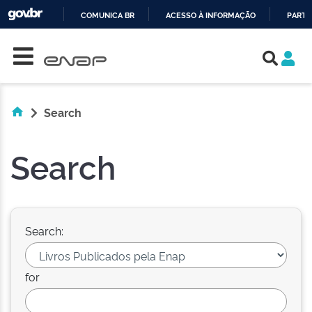
COMUNICA BR
ACESSO À INFORMAÇÃO
PARTI
Skip navigation
IR
PARA
O
CONTEÚDO
Search
Search
Search:
for