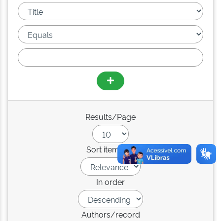
Results/Page
Sort items by
In order
Authors/record