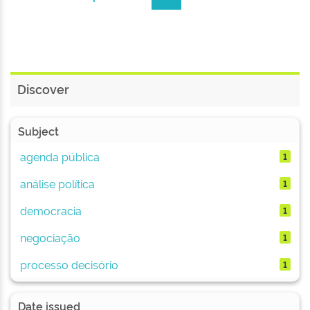
Discover
Subject
agenda pública
1
análise política
1
democracia
1
negociação
1
processo decisório
1
Date issued