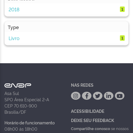
2018
1
Type
Livro
1
NAS REDES
Asa Sul
SPO Área Especial 2-A
CEP 70.610-900
ACESSIBILIDADE
Brasília/DF
DEIXE SEU FEEDBACK
Horário de funcionamento
Compartilhe conosco
se nossos
08h00 às 18h00