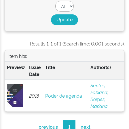
Results 1-1 of 1 (Search time: 0.001 seconds).
Item hits:
Preview
Issue
Title
Author(s)
Date
Santos,
Fabiano
;
2018
Poder de agenda
Borges,
Mariana
previous
1
next