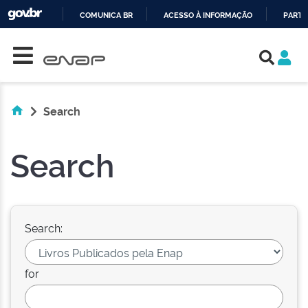
COMUNICA BR
ACESSO À INFORMAÇÃO
PARTI
Skip navigation
IR
PARA
O
CONTEÚDO
Search
Search
Search:
for