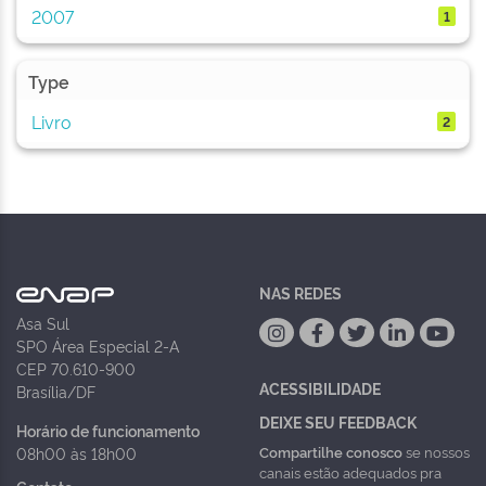
2007
1
Type
Livro
2
NAS REDES
Asa Sul
SPO Área Especial 2-A
CEP 70.610-900
ACESSIBILIDADE
Brasília/DF
DEIXE SEU FEEDBACK
Horário de funcionamento
Compartilhe conosco
se nossos
08h00 às 18h00
canais estão adequados pra