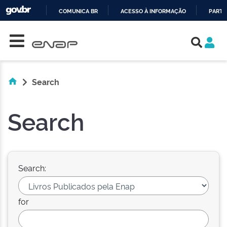
COMUNICA BR
ACESSO À INFORMAÇÃO
PARTI
Skip navigation
IR
PARA
O
CONTEÚDO
Search
Search
Search:
for