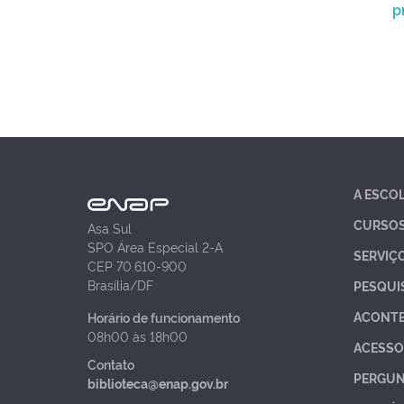
p
A ESCO
CURSO
Asa Sul
SPO Área Especial 2-A
SERVIÇ
CEP 70.610-900
Brasília/DF
PESQUI
ACONT
Horário de funcionamento
08h00 às 18h00
ACESSO
Contato
PERGUN
biblioteca@enap.gov.br