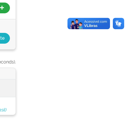
econds).
sil)