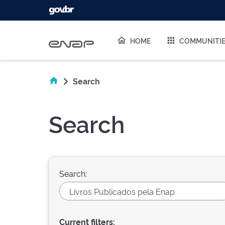
Skip navigation
HOME
COMMUNITI
Search
Search
Search:
Current filters: