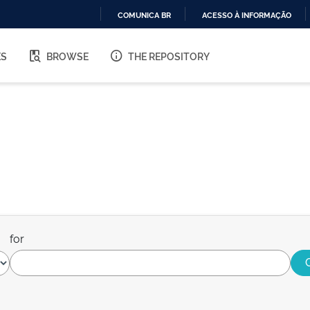
COMUNICA BR
ACESSO À INFORMAÇÃO
IR
PARA
ES
BROWSE
THE REPOSITORY
O
CONTEÚDO
for