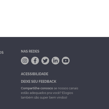
NAS REDES
OS
ACESSIBILIDADE
DEIXE SEU FEEDBACK
Compartilhe conosco
se nossos canais
estão adequados pra você? Elogios
também são super bem vindos!