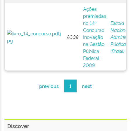
Ações
premiadas
no 14º
Escola
Concurso
Nacional
2009
Inovação
Administ
na Gestão
Pública
Pública
(Brasil)
Federal
2009
previous
1
next
Discover