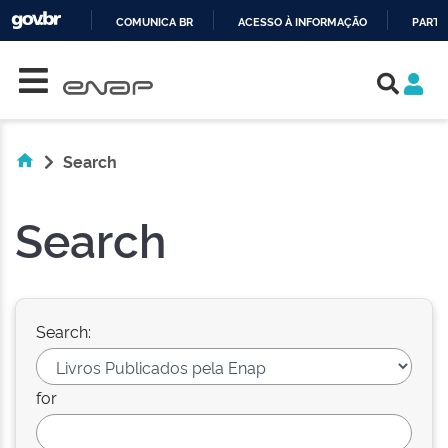
COMUNICA BR
ACESSO À INFORMAÇÃO
PARTI
Skip navigation
IR
PARA
O
CONTEÚDO
Search
Search
Search:
for