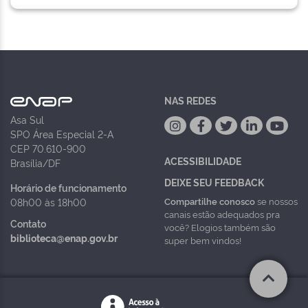
NAS REDES
Asa Sul
SPO Área Especial 2-A
CEP 70.610-900
ACESSIBILIDADE
Brasília/DF
DEIXE SEU FEEDBACK
Horário de funcionamento
Compartilhe conosco
se nossos
08h00 às 18h00
canais estão adequados pra
Contato
você? Elogios também são
biblioteca@enap.gov.br
super bem vindos!