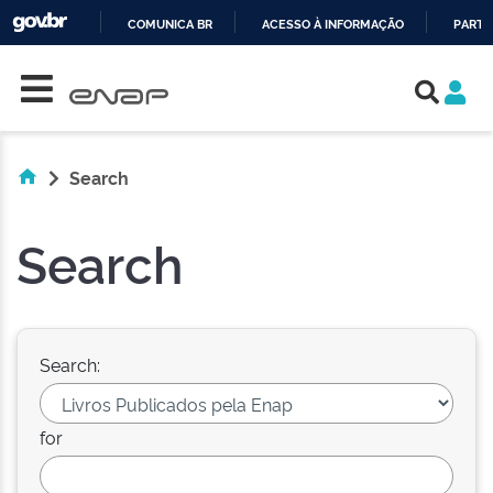
COMUNICA BR
ACESSO À INFORMAÇÃO
PARTI
Skip navigation
IR
PARA
O
CONTEÚDO
Search
Search
Search:
for