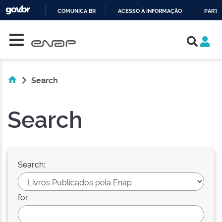
COMUNICA BR
ACESSO À INFORMAÇÃO
PARTI
Skip navigation
IR
PARA
O
CONTEÚDO
Search
Search
Search:
for