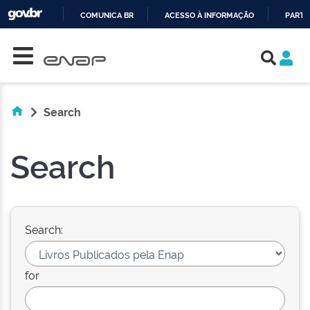
COMUNICA BR
ACESSO À INFORMAÇÃO
PARTI
Skip navigation
IR
PARA
O
CONTEÚDO
Search
Search
Search:
for