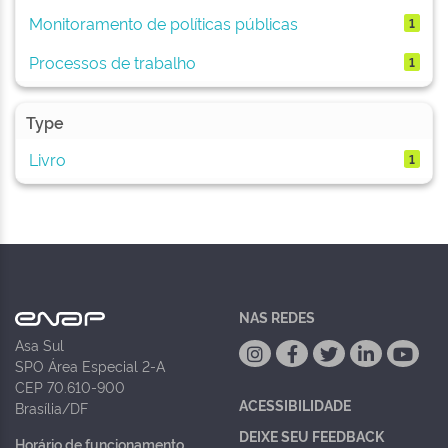
Monitoramento de políticas públicas
1
Processos de trabalho
1
Type
Livro
1
NAS REDES
Asa Sul
SPO Área Especial 2-A
CEP 70.610-900
ACESSIBILIDADE
Brasília/DF
DEIXE SEU FEEDBACK
Horário de funcionamento