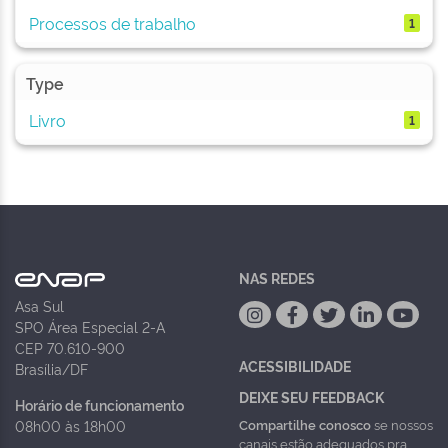
Processos de trabalho
1
Type
Livro
1
NAS REDES
Asa Sul
SPO Área Especial 2-A
CEP 70.610-900
ACESSIBILIDADE
Brasília/DF
DEIXE SEU FEEDBACK
Horário de funcionamento
Compartilhe conosco
se nossos
08h00 às 18h00
canais estão adequados pra