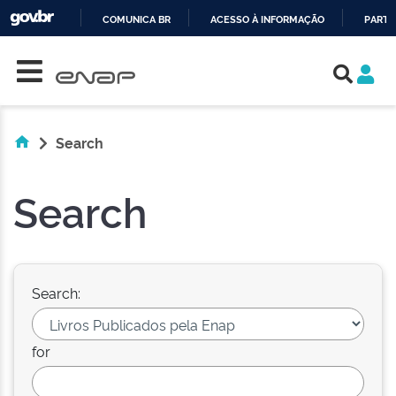
COMUNICA BR
ACESSO À INFORMAÇÃO
PARTI
Skip navigation
IR
PARA
O
CONTEÚDO
Search
Search
Search:
for