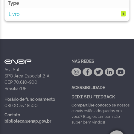
Type
Livro
1
NAS REDES
Asa Sul
SPO Área Especial 2-A
CEP 70.610-900
ACESSIBILIDADE
Brasília/DF
DEIXE SEU FEEDBACK
Horário de funcionamento
Compartilhe conosco
se nossos
08h00 às 18h00
canais estão adequados pra
Contato
você? Elogios também são
biblioteca@enap.gov.br
super bem vindos!