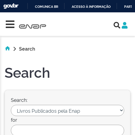
COMUNICA BR
ACESSO À INFORMAÇÃO
PARTI
Skip navigation
IR
PARA
O
CONTEÚDO
Search
Search
Search:
for