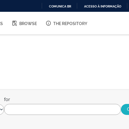
COMUNICA BR
ACESSO À INFORMAÇÃO
IR
PARA
ES
BROWSE
THE REPOSITORY
O
CONTEÚDO
for