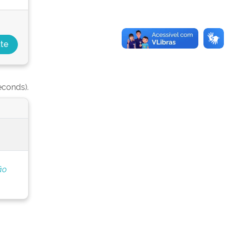
econds).
ão