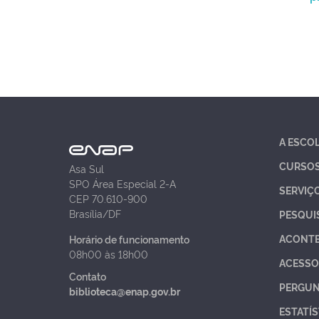
A ESCO
CURSO
Asa Sul
SPO Área Especial 2-A
SERVIÇ
CEP 70.610-900
Brasília/DF
PESQUI
ACONT
Horário de funcionamento
08h00 às 18h00
ACESSO
Contato
PERGUN
biblioteca@enap.gov.br
ESTATÍS