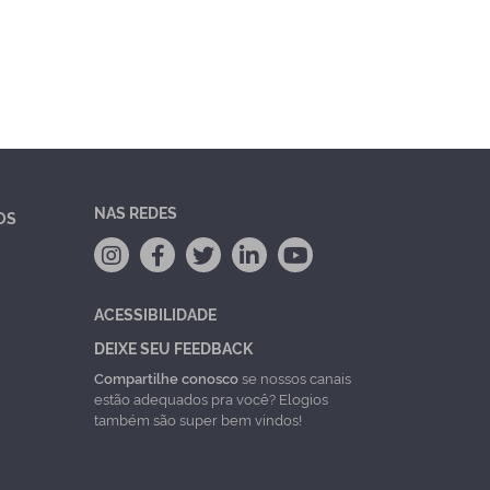
NAS REDES
OS
ACESSIBILIDADE
DEIXE SEU FEEDBACK
Compartilhe conosco
se nossos canais
estão adequados pra você? Elogios
também são super bem vindos!