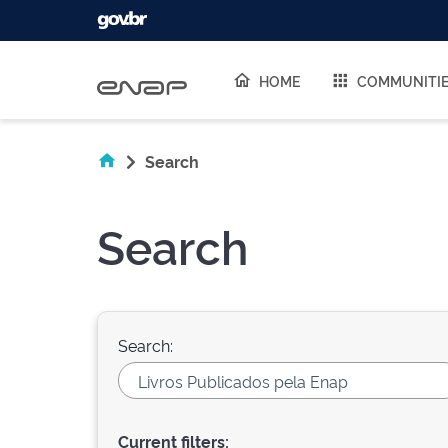
Skip navigation
HOME
COMMUNITI
Search
Search
Search:
Current filters: