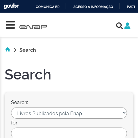
COMUNICA BR
ACESSO À INFORMAÇÃO
PARTI
Skip navigation
IR
PARA
O
CONTEÚDO
Search
Search
Search:
for