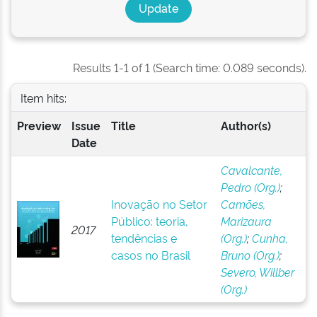
Results 1-1 of 1 (Search time: 0.089 seconds).
Item hits:
Preview
Issue
Title
Author(s)
Date
Cavalcante,
Pedro (Org.)
;
Inovação no Setor
Camões,
Público: teoria,
Marizaura
2017
tendências e
(Org.)
;
Cunha,
casos no Brasil
Bruno (Org.)
;
Severo, Willber
(Org.)