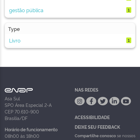
gestão pública
1
Type
Livro
1
NAS REDES
Asa Sul
SPO Área Especial 2-A
CEP 70.610-900
ACESSIBILIDADE
Brasília/DF
DEIXE SEU FEEDBACK
Horário de funcionamento
Compartilhe conosco
se nossos
08h00 às 18h00