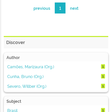
previous
1
next
Discover
Author
Camões, Marizaura (Org.)
1
Cunha, Bruno (Org.)
1
Severo, Willber (Org.)
1
Subject
Brasil
1