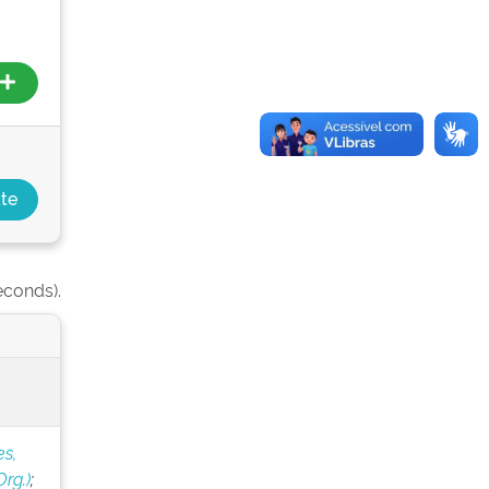
econds).
s,
rg.)
;