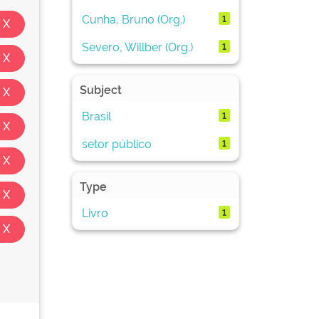
Cunha, Bruno (Org.)
1
Severo, Willber (Org.)
1
Subject
Brasil
1
setor público
1
Type
Livro
1