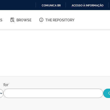
COMUNICA BR
ACESSO À INFORMAÇÃO
IR
PARA
ES
BROWSE
THE REPOSITORY
O
CONTEÚDO
for