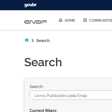
Skip navigation
HOME
COMMUNITI
Search
Search
Search:
Current filters: