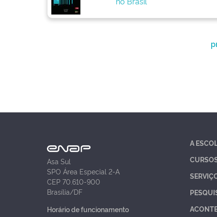
no Brasil
p
A ESCO
CURSO
Asa Sul
SPO Área Especial 2-A
SERVIÇ
CEP 70.610-900
Brasília/DF
PESQUI
ACONT
Horário de funcionamento