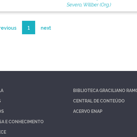
Severo, Willber (Org.)
revious
1
next
LA
BIBLIOTECA GRACILIANO RAM
S
CENTRAL DE CONTEÚDO
OS
ACERVO ENAP
SA E CONHECIMENTO
ECE