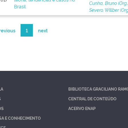
Cunha, Bruno (Org.
Brasil
Severo, Willber (Org
revious
1
next
LA
BIBLIOTECA GRACILIANO RAM
S
CENTRAL DE CONTEÚDO
OS
ACERVO ENAP
SA E CONHECIMENTO
ECE