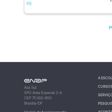
p
A ESCO
CURSO
Asa Sul
SPO Área Especial 2-A
SERVIÇ
CEP 70.610-900
Brasília/DF
PESQUI
ACONT
Horário de funcionamento