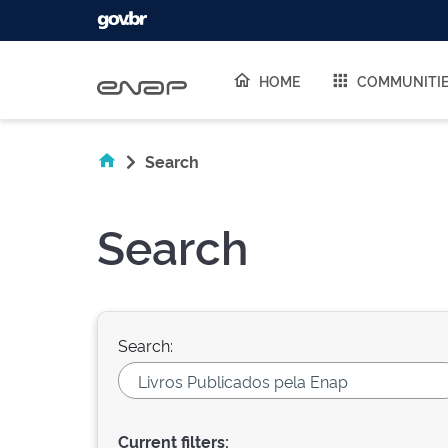
Skip navigation
HOME
COMMUNITI
Search
Search
Search:
Current filters: