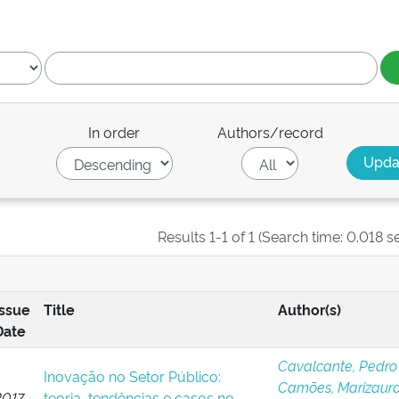
In order
Authors/record
Results 1-1 of 1 (Search time: 0.018 s
Issue
Title
Author(s)
Date
Cavalcante, Pedro 
Inovação no Setor Público:
Camões, Marizaura 
2017
teoria, tendências e casos no