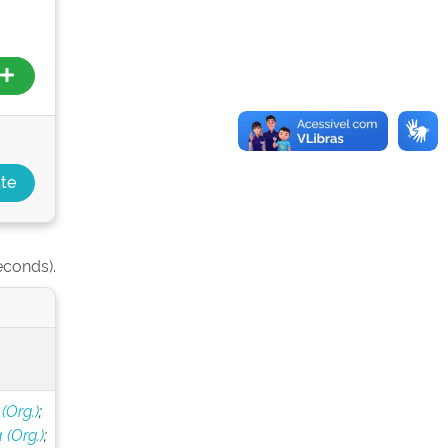
econds).
(Org.)
;
(Org.)
;