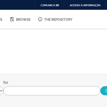
COMUNICA BR
ACESSO À INFORMAÇÃO
IR
PARA
ES
BROWSE
THE REPOSITORY
O
CONTEÚDO
for