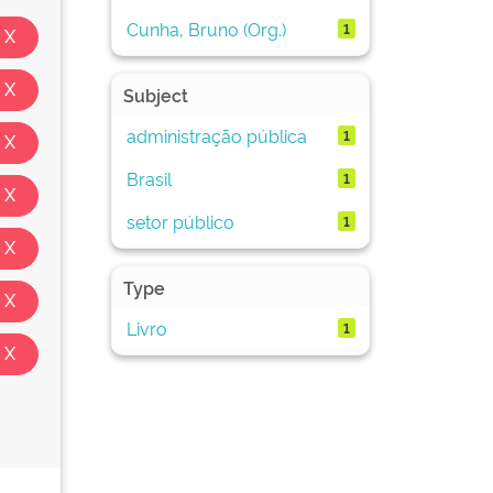
Cunha, Bruno (Org.)
1
Subject
administração pública
1
Brasil
1
setor público
1
Type
Livro
1