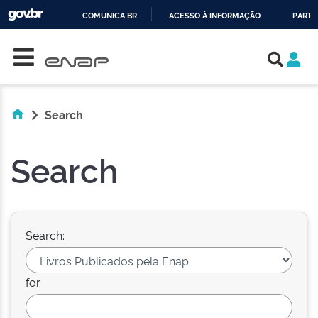
COMUNICA BR
ACESSO À INFORMAÇÃO
PARTI
Skip navigation
IR
PARA
O
CONTEÚDO
Search
Search
Search:
for