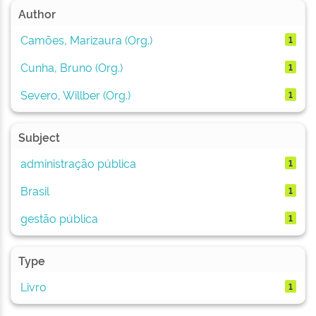
Author
Camões, Marizaura (Org.)
1
Cunha, Bruno (Org.)
1
Severo, Willber (Org.)
1
Subject
administração pública
1
Brasil
1
gestão pública
1
Type
Livro
1