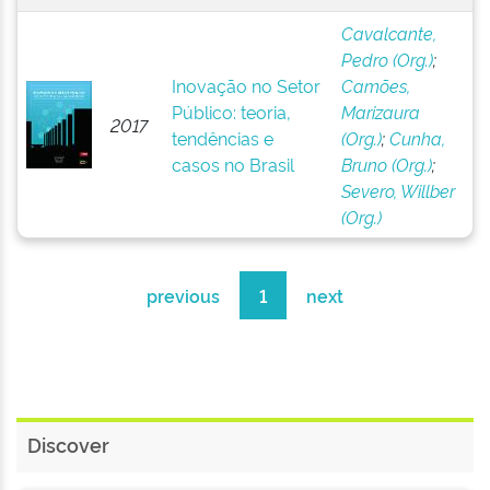
Cavalcante,
Pedro (Org.)
;
Inovação no Setor
Camões,
Público: teoria,
Marizaura
2017
tendências e
(Org.)
;
Cunha,
casos no Brasil
Bruno (Org.)
;
Severo, Willber
(Org.)
previous
1
next
Discover