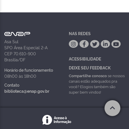
NAS REDES
Asa Sul
SPO Área Especial 2-A
CEP 70.610-900
ACESSIBILIDADE
Brasília/DF
DEIXE SEU FEEDBACK
Horário de funcionamento
Compartilhe conosco
se nossos
08h00 às 18h00
canais estão adequados pra
Contato
você? Elogios também são
biblioteca@enap.gov.br
super bem vindos!