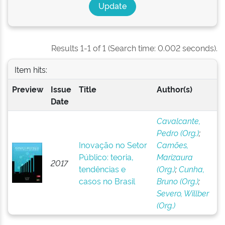
Results 1-1 of 1 (Search time: 0.002 seconds).
Item hits:
Preview
Issue
Title
Author(s)
Date
Cavalcante,
Pedro (Org.)
;
Inovação no Setor
Camões,
Público: teoria,
Marizaura
2017
tendências e
(Org.)
;
Cunha,
casos no Brasil
Bruno (Org.)
;
Severo, Willber
(Org.)