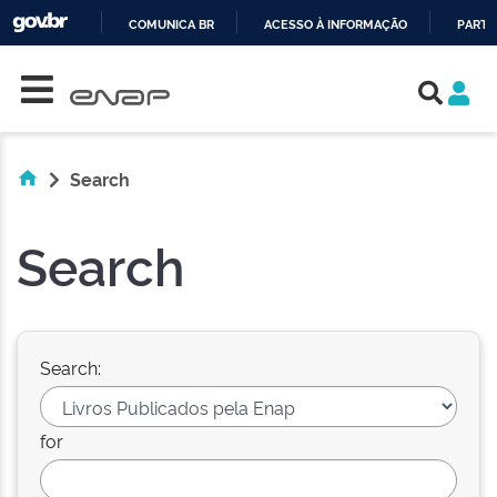
COMUNICA BR
ACESSO À INFORMAÇÃO
PARTI
Skip navigation
IR
PARA
O
CONTEÚDO
Search
Search
Search:
for