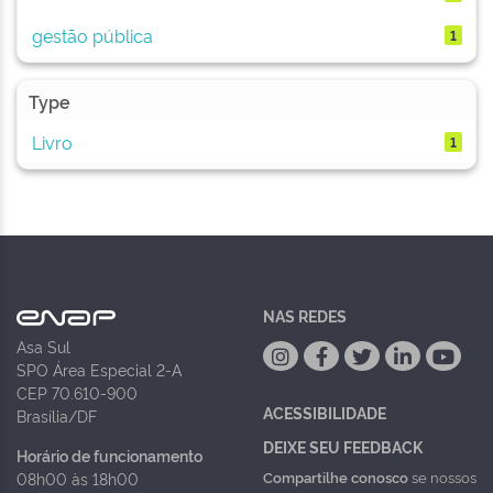
gestão pública
1
Type
Livro
1
NAS REDES
Asa Sul
SPO Área Especial 2-A
CEP 70.610-900
ACESSIBILIDADE
Brasília/DF
DEIXE SEU FEEDBACK
Horário de funcionamento
Compartilhe conosco
se nossos
08h00 às 18h00