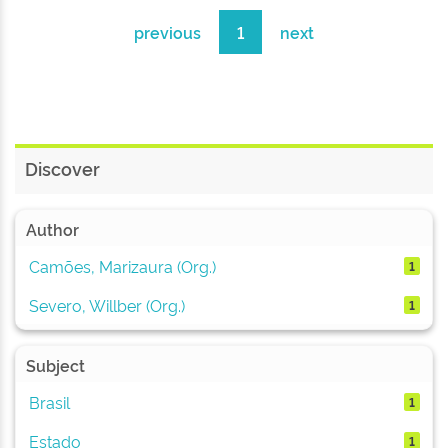
previous
1
next
Discover
Author
Camões, Marizaura (Org.)
1
Severo, Willber (Org.)
1
Subject
Brasil
1
Estado
1