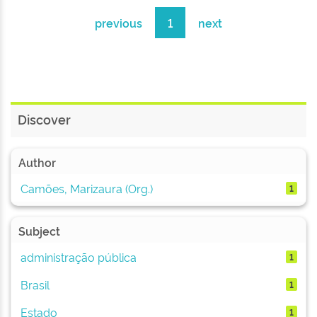
previous
1
next
Discover
Author
Camões, Marizaura (Org.)
1
Subject
administração pública
1
Brasil
1
Estado
1