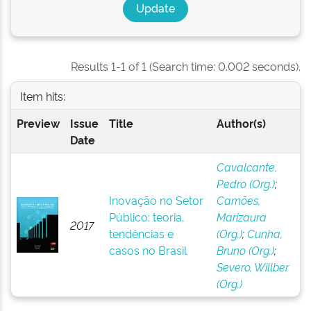
Results 1-1 of 1 (Search time: 0.002 seconds).
Item hits:
Preview
Issue
Title
Author(s)
Date
Cavalcante,
Pedro (Org.)
;
Inovação no Setor
Camões,
Público: teoria,
Marizaura
2017
tendências e
(Org.)
;
Cunha,
casos no Brasil
Bruno (Org.)
;
Severo, Willber
(Org.)