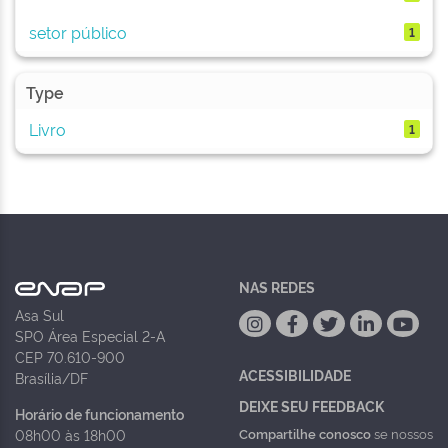
setor público
1
Type
Livro
1
NAS REDES
Asa Sul
SPO Área Especial 2-A
CEP 70.610-900
ACESSIBILIDADE
Brasília/DF
DEIXE SEU FEEDBACK
Horário de funcionamento
Compartilhe conosco
se nossos
08h00 às 18h00