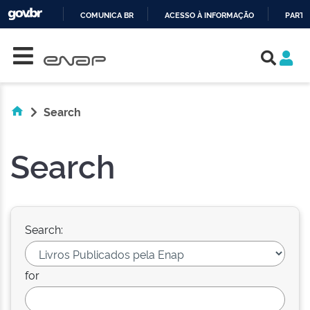
COMUNICA BR
ACESSO À INFORMAÇÃO
PARTI
Skip navigation
IR
PARA
O
CONTEÚDO
Search
Search
Search:
for