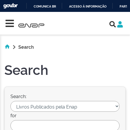
COMUNICA BR
ACESSO À INFORMAÇÃO
PARTI
Skip navigation
IR
PARA
O
CONTEÚDO
Search
Search
Search:
for