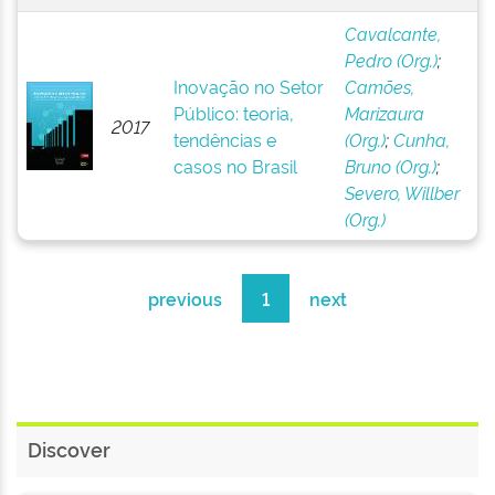
Cavalcante,
Pedro (Org.)
;
Inovação no Setor
Camões,
Público: teoria,
Marizaura
2017
tendências e
(Org.)
;
Cunha,
casos no Brasil
Bruno (Org.)
;
Severo, Willber
(Org.)
previous
1
next
Discover