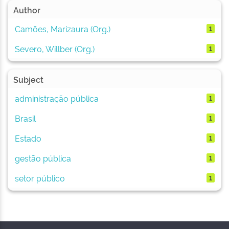
Author
Camões, Marizaura (Org.)
1
Severo, Willber (Org.)
1
Subject
administração pública
1
Brasil
1
Estado
1
gestão pública
1
setor público
1