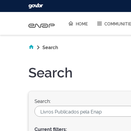
Skip navigation
HOME
COMMUNITI
Search
Search
Search:
Current filters: