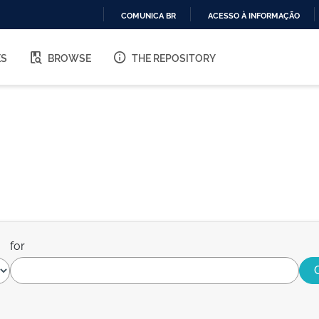
COMUNICA BR
ACESSO À INFORMAÇÃO
IR
PARA
ES
BROWSE
THE REPOSITORY
O
CONTEÚDO
for