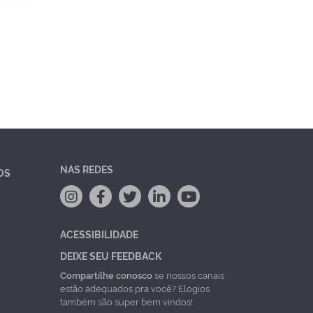
NAS REDES
OS
ACESSIBILIDADE
DEIXE SEU FEEDBACK
Compartilhe conosco
se nossos canais
estão adequados pra você? Elogios
também são super bem vindos!