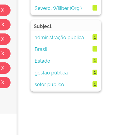
Severo, Willber (Org.)
1
Subject
administração pública
1
Brasil
1
Estado
1
gestão pública
1
setor público
1