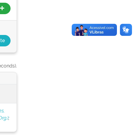
econds).
s,
rg.)
;