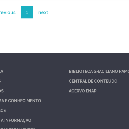
revious
1
next
LA
BIBLIOTECA GRACILIANO RAM
S
CENTRAL DE CONTEÚDO
OS
ACERVO ENAP
SA E CONHECIMENTO
ECE
 À INFORMAÇÃO