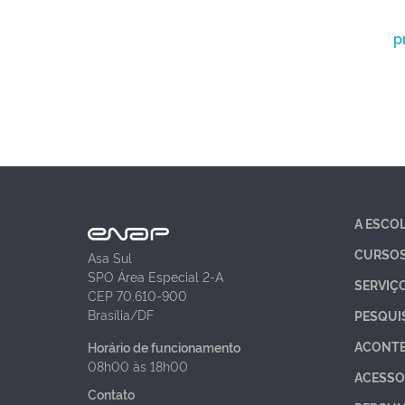
p
A ESCO
CURSO
Asa Sul
SPO Área Especial 2-A
SERVIÇ
CEP 70.610-900
Brasília/DF
PESQUI
ACONT
Horário de funcionamento
08h00 às 18h00
ACESSO
Contato