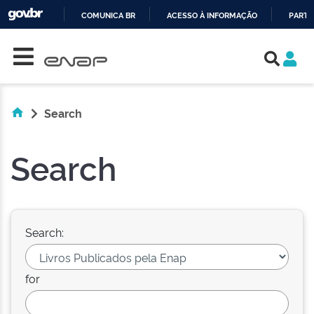
COMUNICA BR
ACESSO À INFORMAÇÃO
PARTI
Skip navigation
IR
PARA
O
CONTEÚDO
Search
Search
Search:
for