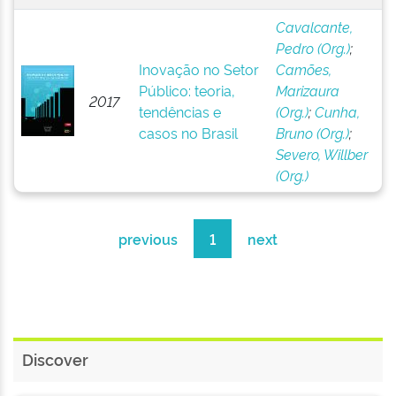
Cavalcante,
Pedro (Org.)
;
Inovação no Setor
Camões,
Público: teoria,
Marizaura
2017
tendências e
(Org.)
;
Cunha,
casos no Brasil
Bruno (Org.)
;
Severo, Willber
(Org.)
previous
1
next
Discover