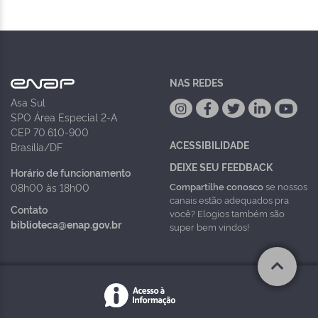
NAS REDES
Asa Sul
SPO Área Especial 2-A
CEP 70.610-900
ACESSIBILIDADE
Brasília/DF
DEIXE SEU FEEDBACK
Horário de funcionamento
Compartilhe conosco
se nossos
08h00 às 18h00
canais estão adequados pra
Contato
você? Elogios também são
biblioteca@enap.gov.br
super bem vindos!