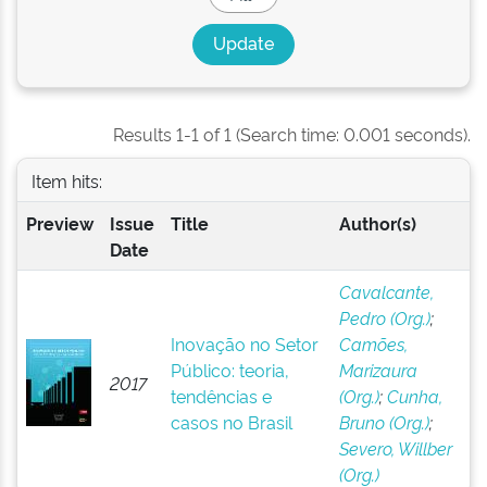
Results 1-1 of 1 (Search time: 0.001 seconds).
Item hits:
Preview
Issue
Title
Author(s)
Date
Cavalcante,
Pedro (Org.)
;
Inovação no Setor
Camões,
Público: teoria,
Marizaura
2017
tendências e
(Org.)
;
Cunha,
casos no Brasil
Bruno (Org.)
;
Severo, Willber
(Org.)