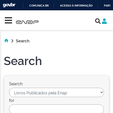
COMUNICA BR
ACESSO À INFORMAÇÃO
PARTI
Skip navigation
IR
PARA
O
CONTEÚDO
Search
Search
Search:
for