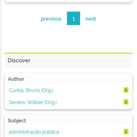
previous
1
next
Discover
Author
Cunha, Bruno (Org.)
1
Severo, Willber (Org.)
1
Subject
administração pública
1