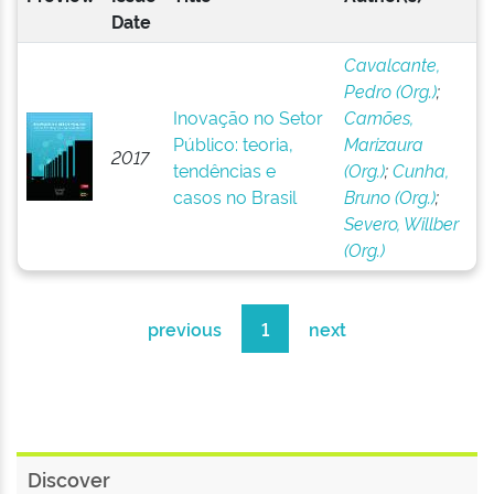
Date
Cavalcante,
Pedro (Org.)
;
Inovação no Setor
Camões,
Público: teoria,
Marizaura
2017
tendências e
(Org.)
;
Cunha,
casos no Brasil
Bruno (Org.)
;
Severo, Willber
(Org.)
previous
1
next
Discover