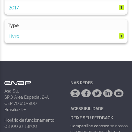
2017
1
Type
Livro
1
NAS REDES
Asa Sul
SPO Área Especial 2-A
CEP 70.610-900
ACESSIBILIDADE
Brasília/DF
DEIXE SEU FEEDBACK
Horário de funcionamento
Compartilhe conosco
se nossos
08h00 às 18h00
canais estão adequados pra