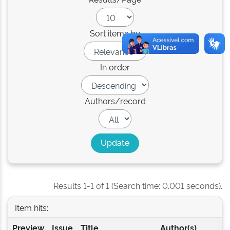
Sort items by
In order
Authors/record
Results 1-1 of 1 (Search time: 0.001 seconds).
Item hits:
Preview
Issue
Title
Author(s)