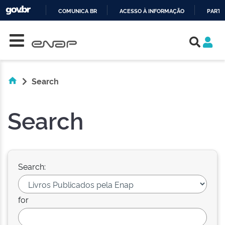
COMUNICA BR
ACESSO À INFORMAÇÃO
PARTI
Skip navigation
IR
PARA
O
CONTEÚDO
Search
Search
Search:
for