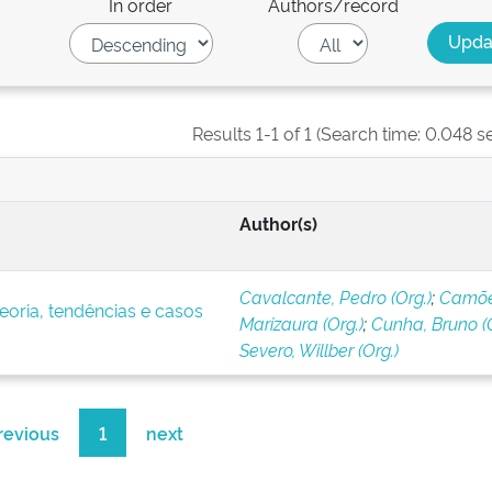
In order
Authors/record
Results 1-1 of 1 (Search time: 0.048 s
Author(s)
Cavalcante, Pedro (Org.)
;
Camõe
eoria, tendências e casos
Marizaura (Org.)
;
Cunha, Bruno (O
Severo, Willber (Org.)
revious
1
next