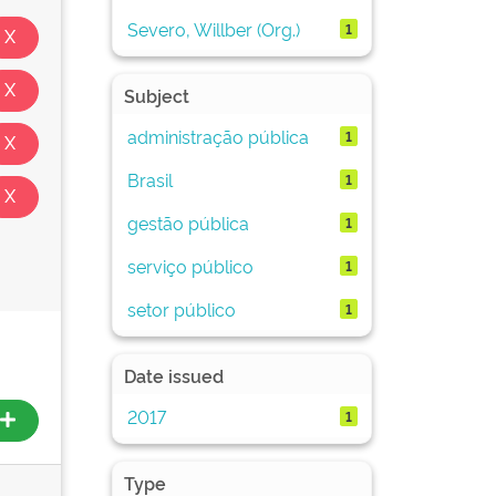
Severo, Willber (Org.)
1
Subject
administração pública
1
Brasil
1
gestão pública
1
serviço público
1
setor público
1
Date issued
2017
1
Type