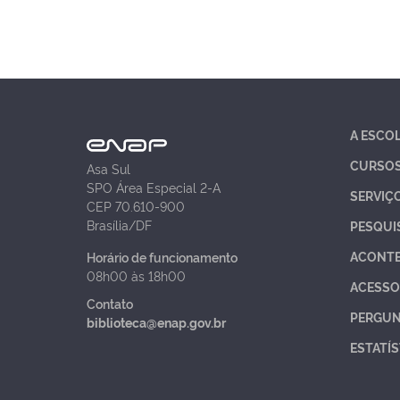
A ESCO
CURSO
Asa Sul
SPO Área Especial 2-A
SERVIÇ
CEP 70.610-900
Brasília/DF
PESQUI
ACONT
Horário de funcionamento
08h00 às 18h00
ACESSO
Contato
PERGUN
biblioteca@enap.gov.br
ESTATÍS