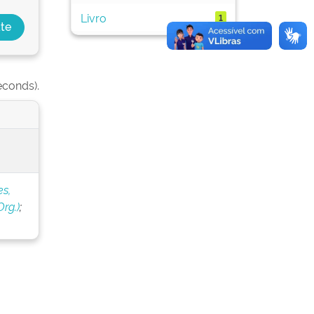
Livro
1
econds).
s,
rg.)
;