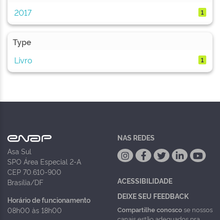
2017
1
Type
Livro
1
NAS REDES
Asa Sul
SPO Área Especial 2-A
CEP 70.610-900
ACESSIBILIDADE
Brasília/DF
DEIXE SEU FEEDBACK
Horário de funcionamento
Compartilhe conosco
se nossos
08h00 às 18h00
canais estão adequados pra