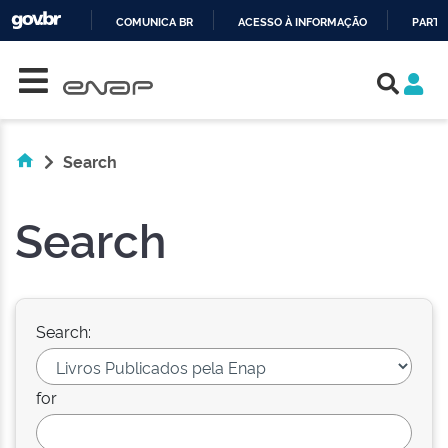
COMUNICA BR
ACESSO À INFORMAÇÃO
PARTI
Skip navigation
IR
PARA
O
CONTEÚDO
Search
Search
Search:
for