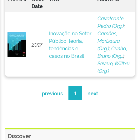
Date
Cavalcante,
Pedro (Org.)
;
Inovação no Setor
Camões,
Público: teoria,
Marizaura
2017
tendências e
(Org.)
;
Cunha,
casos no Brasil
Bruno (Org.)
;
Severo, Willber
(Org.)
previous
1
next
Discover