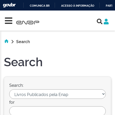
COMUNICA BR
ACESSO À INFORMAÇÃO
PARTI
Skip navigation
IR
PARA
O
CONTEÚDO
Search
Search
Search:
for