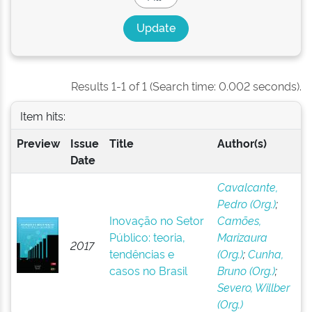
Results 1-1 of 1 (Search time: 0.002 seconds).
Item hits:
Preview
Issue
Title
Author(s)
Date
Cavalcante,
Pedro (Org.)
;
Inovação no Setor
Camões,
Público: teoria,
Marizaura
2017
tendências e
(Org.)
;
Cunha,
casos no Brasil
Bruno (Org.)
;
Severo, Willber
(Org.)