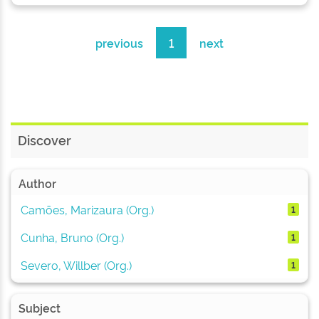
previous
1
next
Discover
Author
Camões, Marizaura (Org.)
1
Cunha, Bruno (Org.)
1
Severo, Willber (Org.)
1
Subject