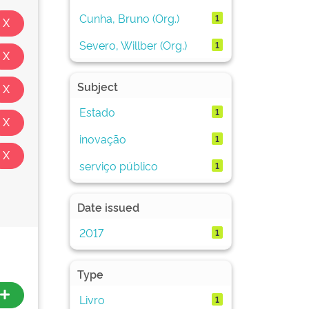
Cunha, Bruno (Org.)
1
Severo, Willber (Org.)
1
Subject
Estado
1
inovação
1
serviço público
1
Date issued
2017
1
Type
Livro
1