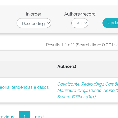
In order
Authors/record
Results 1-1 of 1 (Search time: 0.001 s
Author(s)
Cavalcante, Pedro (Org.)
;
Camõe
eoria, tendências e casos
Marizaura (Org.)
;
Cunha, Bruno (O
Severo, Willber (Org.)
revious
1
next