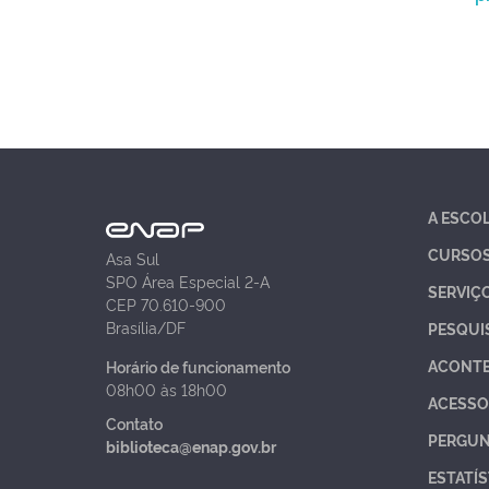
A ESCO
CURSO
Asa Sul
SPO Área Especial 2-A
SERVIÇ
CEP 70.610-900
Brasília/DF
PESQUI
ACONT
Horário de funcionamento
08h00 às 18h00
ACESSO
Contato
PERGUN
biblioteca@enap.gov.br
ESTATÍS