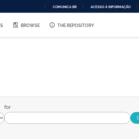
COMUNICA BR
ACESSO À INFORMAÇÃO
IR
PARA
ES
BROWSE
THE REPOSITORY
O
CONTEÚDO
for