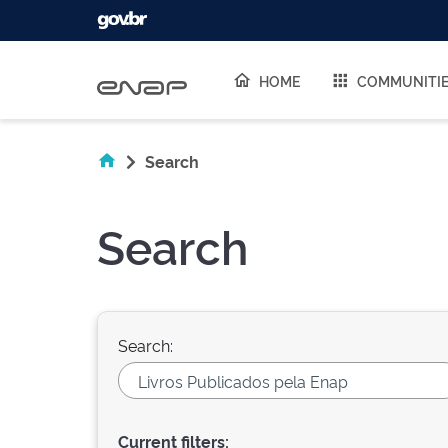
Skip navigation
HOME
COMMUNITI
Search
Search
Search:
Current filters: