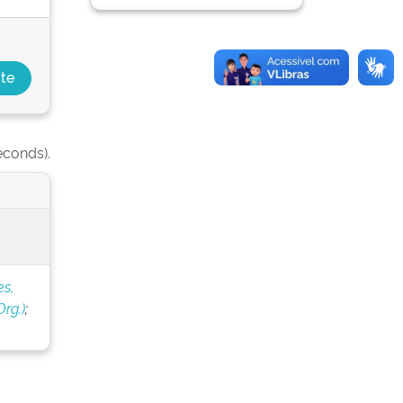
econds).
s,
rg.)
;