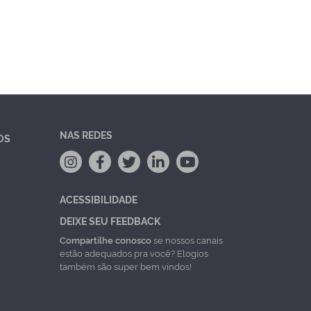
NAS REDES
OS
ACESSIBILIDADE
DEIXE SEU FEEDBACK
Compartilhe conosco
se nossos canais
estão adequados pra você? Elogios
também são super bem vindos!