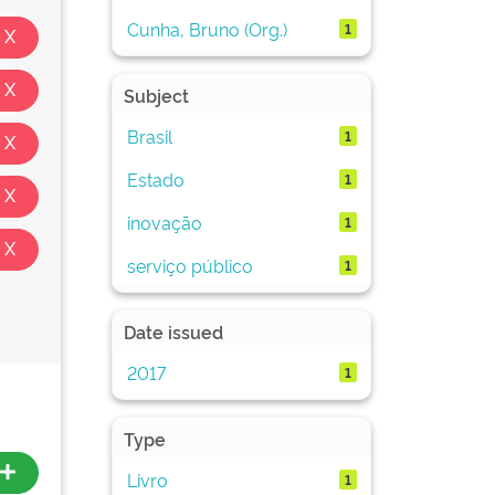
Cunha, Bruno (Org.)
1
Subject
Brasil
1
Estado
1
inovação
1
serviço público
1
Date issued
2017
1
Type
Livro
1