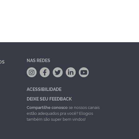
NAS REDES
OS
ACESSIBILIDADE
DEIXE SEU FEEDBACK
Compartilhe conosco
se nossos canais
estão adequados pra você? Elogios
também são super bem vindos!