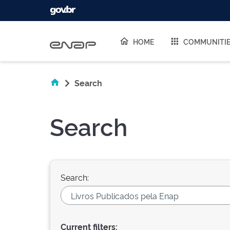
Skip navigation
HOME
COMMUNITI
Search
Search
Search:
Current filters: