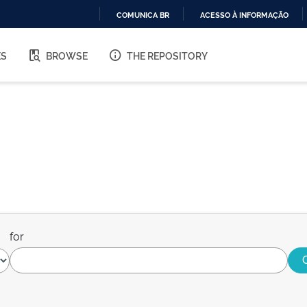
COMUNICA BR
ACESSO À INFORMAÇÃO
IR
PARA
ES
BROWSE
THE REPOSITORY
O
CONTEÚDO
for