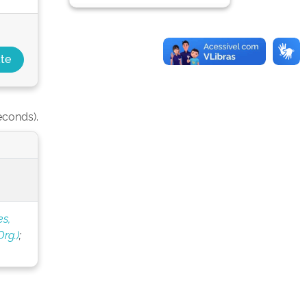
econds).
s,
rg.)
;