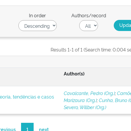
In order
Authors/record
Results 1-1 of 1 (Search time: 0.004 s
Author(s)
Cavalcante, Pedro (Org.)
;
Camõe
eoria, tendências e casos
Marizaura (Org.)
;
Cunha, Bruno (O
Severo, Willber (Org.)
revious
1
next