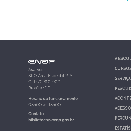
A ESCO
CURSO
Asa Sul
SPO Área Especial 2-A
SERVIÇ
CEP 70.610-900
Brasília/DF
PESQUI
ACONT
Horário de funcionamento
08h00 às 18h00
ACESSO
Contato
PERGUN
biblioteca@enap.gov.br
ESTATÍS