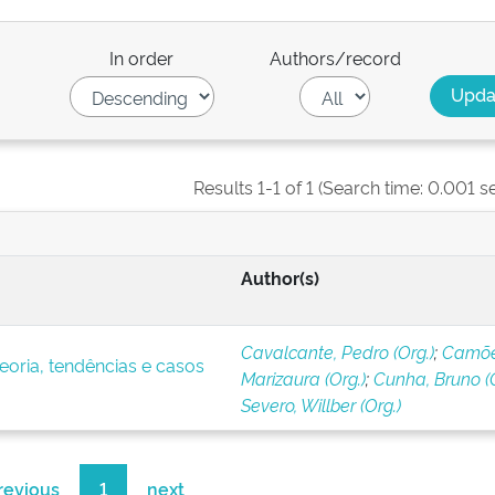
In order
Authors/record
Results 1-1 of 1 (Search time: 0.001 s
Author(s)
Cavalcante, Pedro (Org.)
;
Camõe
eoria, tendências e casos
Marizaura (Org.)
;
Cunha, Bruno (O
Severo, Willber (Org.)
revious
1
next