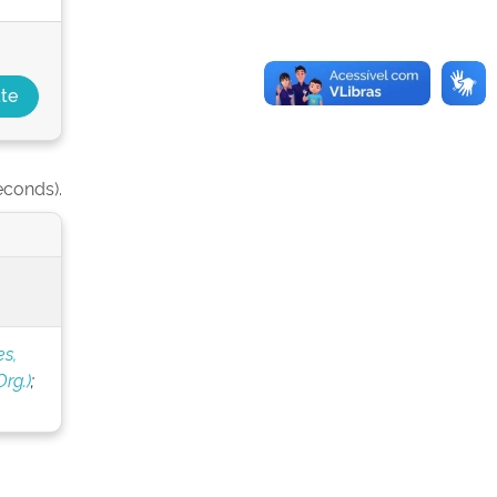
econds).
s,
rg.)
;