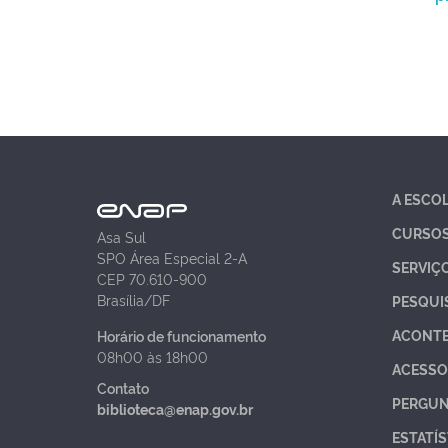
A ESCO
CURSO
Asa Sul
SPO Área Especial 2-A
SERVIÇ
CEP 70.610-900
Brasília/DF
PESQUI
ACONT
Horário de funcionamento
08h00 às 18h00
ACESSO
Contato
PERGUN
biblioteca@enap.gov.br
ESTATÍS