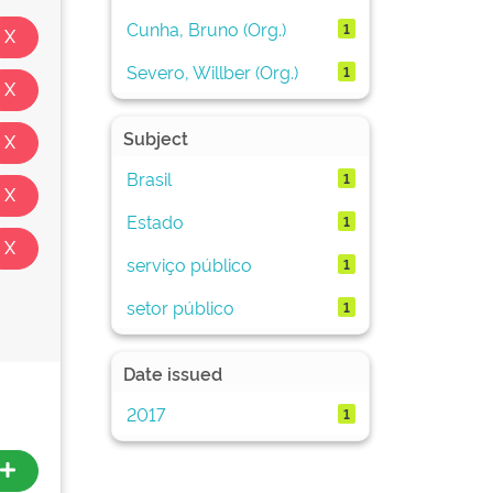
Cunha, Bruno (Org.)
1
Severo, Willber (Org.)
1
Subject
Brasil
1
Estado
1
serviço público
1
setor público
1
Date issued
2017
1