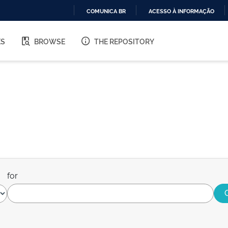
COMUNICA BR
ACESSO À INFORMAÇÃO
IR
PARA
ES
BROWSE
THE REPOSITORY
O
CONTEÚDO
for