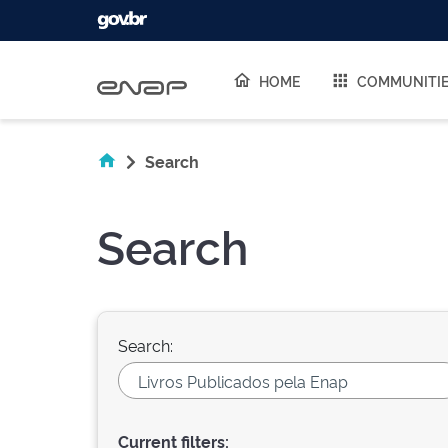
Skip navigation
HOME
COMMUNITI
Search
Search
Search:
Current filters: