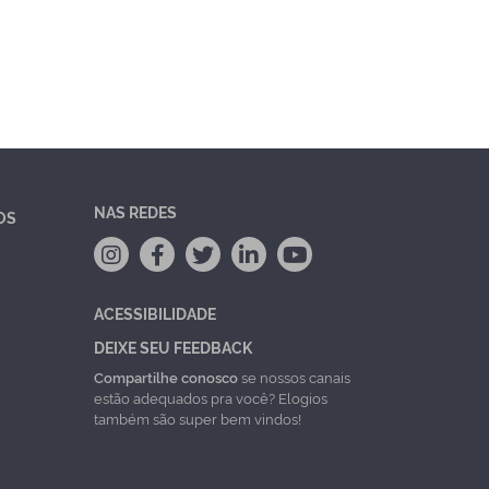
NAS REDES
OS
ACESSIBILIDADE
DEIXE SEU FEEDBACK
Compartilhe conosco
se nossos canais
estão adequados pra você? Elogios
também são super bem vindos!